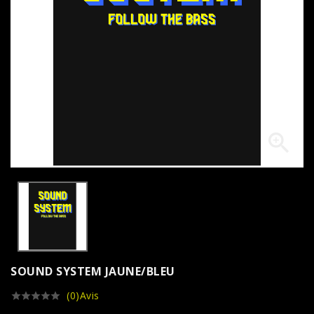

SOUND SYSTEM JAUNE/BLEU
(0)Avis




